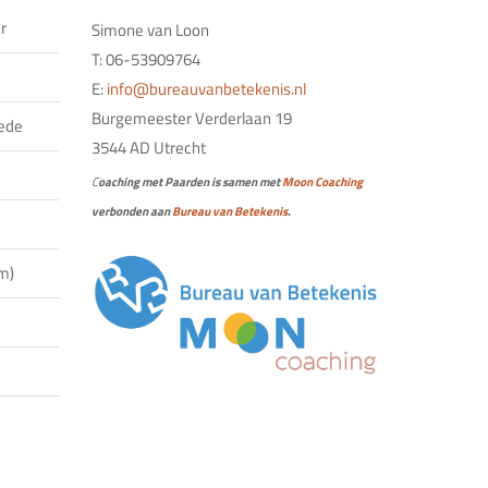
r
Simone van Loon
T: 06-53909764
E:
info@bureauvanbetekenis.nl
Burgemeester Verderlaan 19
tede
3544 AD Utrecht
C
oaching met Paarden is samen met
Moon Coaching
verbonden aan
Bureau van Betekenis
.
am)