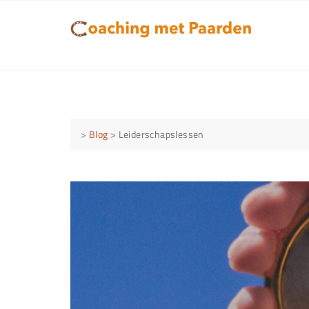
Skip
to
content
>
Blog
>
Leiderschapslessen