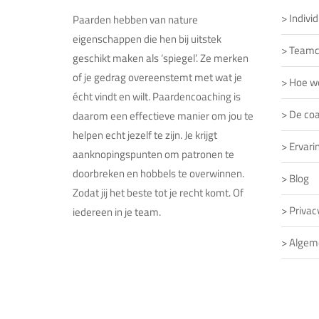
>
Indivi
Paarden hebben van nature
eigenschappen die hen bij uitstek
>
Teamc
geschikt maken als ‘spiegel’. Ze merken
of je gedrag overeenstemt met wat je
>
Hoe w
écht vindt en wilt. Paardencoaching is
>
De co
daarom een effectieve manier om jou te
helpen echt jezelf te zijn. Je krijgt
>
Ervari
aanknopingspunten om patronen te
doorbreken en hobbels te overwinnen.
>
Blog
Zodat jij het beste tot je recht komt. Of
>
Privac
iedereen in je team.
>
Algem